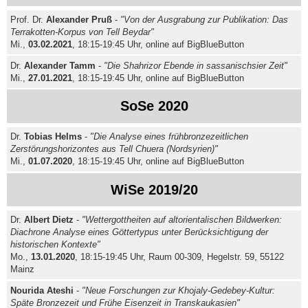
Prof. Dr.
Alexander Pruß
-
"Von der Ausgrabung zur Publikation: Das
Terrakotten-Korpus von Tell Beydar"
Mi.,
03
.02.2021
, 18:15-19:45 Uhr, online auf BigBlueButton
Dr.
Alexander Tamm
-
"Die Shahrizor Ebende in sassanischsier Zeit"
Mi.,
27.01.2021
, 18:15-19:45 Uhr, online auf BigBlueButton
SoSe 2020
Dr.
Tobias Helms
-
"Die Analyse eines frühbronzezeitlichen
Zerstörungshorizontes aus Tell Chuera (Nordsyrien)"
Mi.,
01.07.2020
, 18:15-19:45 Uhr, online auf BigBlueButton
WiSe 2019/20
Dr.
Albert Dietz
-
"Wettergottheiten auf altorientalischen Bildwerken:
Diachrone Analyse eines Göttertypus unter Berücksichtigung der
historischen Kontexte"
Mo.,
13.01.2020
, 18:15-19:45 Uhr, Raum 00-309, Hegelstr. 59, 55122
Mainz
Nourida
Ateshi
-
"Neue Forschungen zur Khojaly-Gedebey-Kultur:
Späte Bronzezeit und Frühe Eisenzeit in Transkaukasien"