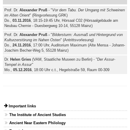
Prof. Dr.
Alexander Pruß
- "
Vor dem Tabu. Der Umgang mit Schweinen
im Alten Orient
" (Ringvorlesung GRK)
Do.,
03.11.2016
, 18:15-19:45 Uhr, Hörsaal C02 (Hörsaalgebäude am
Neubau Chemie - Duesbergweg 10-14, 55128 Mainz)
Prof. Dr.
Alexander Pruß -
"
Bildersturm: Ausmaß und Hintergrund von
Kulturzerstörung im Nahen Osten
" (Antrittsvorlesung)
Do.,
24.11.2016
, 17:00 Uhr, Auditorium Maximum (Alte Mensa - Johann-
Joachim Becher-Weg 5, 55128 Mainz)
Dr.
Helen Gries
(VAM, Staatliche Museen zu Berlin) -
"Der Assur-
Tempel in Assur"
Mo.,
05.12.2016
, 18:00 Uhr c.t., Hegelstraße 59, Raum 00-309
Important links
The Institute of Ancient Studies
Ancient Near Eastern Philology