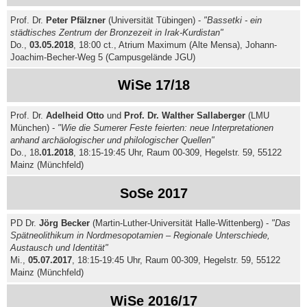
Prof. Dr.
Peter Pfälzner
(Universität Tübingen) -
"Bassetki - ein
städtisches Zentrum der Bronzezeit in Irak-Kurdistan"
Do.,
03.05.2018
, 18:00 ct., Atrium Maximum (Alte Mensa), Johann-
Joachim-Becher-Weg 5 (Campusgelände JGU)
WiSe 17/18
Prof. Dr.
Adelheid Otto
und
Prof. Dr. Walther Sallaberger
(LMU
München) -
"Wie die Sumerer Feste feierten: neue Interpretationen
anhand archäologischer und philologischer Quellen"
Do., 18
.01.2018
, 18:15-19:45 Uhr, Raum 00-309, Hegelstr. 59, 55122
Mainz (Münchfeld)
SoSe 2017
PD Dr.
Jörg Becker
(Martin-Luther-Universität Halle-Wittenberg) -
"Das
Spätneolithikum in Nordmesopotamien – Regionale Unterschiede,
Austausch und Identität"
Mi.,
05.07.2017
, 18:15-19:45 Uhr, Raum 00-309, Hegelstr. 59, 55122
Mainz (Münchfeld)
WiSe 2016/17