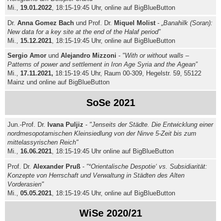
Mi.,
19.01.2022
, 18:15-19:45 Uhr, online auf BigBlueButton
Dr.
Anna Gomez Bach
und Prof. Dr.
Miquel Molist
-
„Banahilk (Soran):
New data for a key site at the end of the Halaf period”
Mi.,
15.12.2021
, 18:15-19:45 Uhr, online auf BigBlueButton
Sergio Amor
und
Alejandro Mizzoni
-
"With or without walls –
Patterns of power and settlement in Iron Age Syria and the Agean”
Mi.,
17.11.2021,
18:15-19:45 Uhr, Raum 00-309, Hegelstr. 59, 55122
Mainz und online auf BigBlueButton
SoSe 2021
Jun.-Prof. Dr.
Ivana Puljiz
-
"Jenseits der Städte. Die Entwicklung einer
nordmesopotamischen Kleinsiedlung von der Ninve 5-Zeit bis zum
mittelassyrischen Reich"
Mi.,
16.06.2021
, 18:15-19:45 Uhr online auf BigBlueButton
Prof. Dr.
Alexander Pruß
-
"
‘
Orientalische Despotie‘ vs. Subsidiarität:
Konzepte von Herrschaft und Verwaltung in Städten des Alten
Vorderasien"
Mi.,
05.05.2021
, 18:15-19:45 Uhr, online auf BigBlueButton
WiSe 2020/21