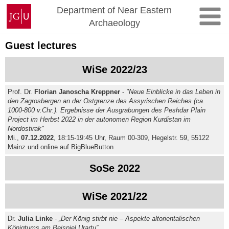
Skip
Johannes
Department of Near Eastern
to
Gutenberg
Archaeology
content
University
Mainz
Guest lectures
WiSe 2022/23
Prof. Dr.
Florian Janoscha Kreppner
-
"Neue Einblicke in das Leben in
den Zagrosbergen an der Ostgrenze des Assyrischen Reiches (ca.
1000-800 v.Chr.). Ergebnisse der Ausgrabungen des Peshdar Plain
Project im Herbst 2022 in der autonomen Region Kurdistan im
Nordostirak"
Mi.,
07.12.2022
, 18:15-19:45 Uhr, Raum 00-309, Hegelstr. 59, 55122
Mainz und online auf BigBlueButton
SoSe 2022
WiSe 2021/22
Dr.
Julia Linke
-
„Der König stirbt nie – Aspekte altorientalischen
Königtums am Beispiel Urartu”